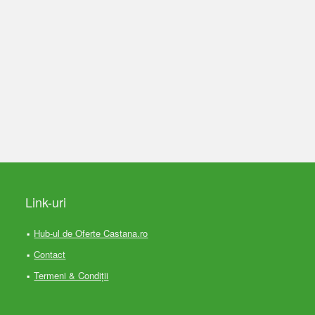
Link-uri
Hub-ul de Oferte Castana.ro
Contact
Termeni & Condiții