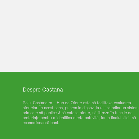
Despre Castana
Rolul Castana.ro – Hub de Oferte este să faciliteze evaluarea
ofertelor. În acest sens, punem la dispoziția utilizatorilor un sistem
prin care să publice & să voteze oferte, să filtreze în funcție de
preferințe pentru a identifica oferta potrivită, iar la finalul zilei, să
economisească bani.