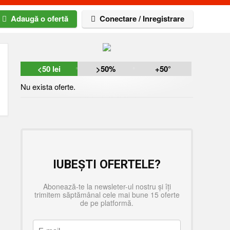
Adaugă o ofertă
Conectare / Inregistrare
<50 lei
>50%
+50
Nu exista oferte.
IUBEȘTI OFERTELE?
Abonează-te la newsleter-ul nostru și îți
trimitem săptămânal cele mai bune 15 oferte
de pe platformă.